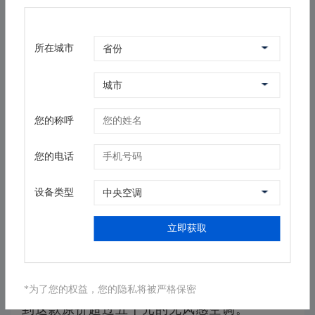
新风、除菌等功能
所在城市
从非主流变身当红炸子鸡
今年以来，受疫情影响，大家对健康类家
您的称呼
电的关注度迅速提升，主打新风、灭菌等功能
的新概念空调成为行业热销宠儿。“我们今年
您的电话
主打的就是新风空调，也是目前美的最受消费
者欢迎的空调机型，除了新风进气以外，还自
设备类型
带蒸汽灭菌、自动清洗滤网功能，尽可能满足
客户对于室内空气质量的高要求。”一位美的
立即获取
品牌销售指着两台分别命名为“领鲜者”和“领鲜
者Pro”的一匹半空调向记者介绍称，在目前该
线下门店，消费者可以用不到四千元的价格买
*为了您的权益，您的隐私将被严格保密
到这款原价超过五千元的无风感空调。