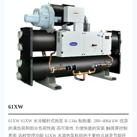
61XW
61XW 61XW 水冷螺杆式热泵 R-134a 制热量: 280~4064 kW 优异
的满负荷和部分负荷性能 高可靠性 方便快捷的安装 触摸屏控制
界面 远程管理功能 61XW 水源热泵机组的主要特点就是节能环