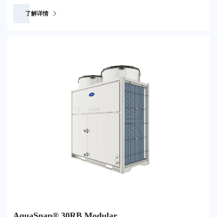
了解详情
AquaSnap® 30RB Modular