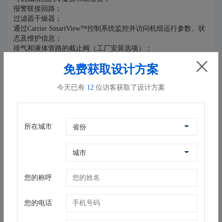
报警联接回路；
过滤器干燥器；
通过Carrier SmartView™控制系统监控并访问机组运行参数、状
态及维护信息；
排气和液体管路的截止阀（工厂安装选项）；
启/停控制开关。
免费获取设计方案
安装特点
机组结构紧凑,占地面积小
今天已有
12
位访客获取了设计方案
蒸发器和冷凝器配有卡箍连接，安装方便快捷；
出厂之前，可根据客户要求换向布置热交换器的进出水口；
电气连接简单，主断路开关具有较高的跳闸容量，并有变压器为
集成控制电路供电（400/24 V）；
所在城市
可快速完成调试，在发货之前，已对该产品进行了系统化的工厂
运行测试。
选项
出厂之前，根据客户要求安排性能试验；
出厂之前，机组充注氮气（选项）；
您的称呼
出厂之前，可根据客户要求换向布置热交换器的供水入口和排水
出口。
您的电话